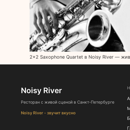
2×2 Saxophone Quartet в Noisy River — жи
Н
Noisy River
А
Ресторан с живой сценой в Санкт-Петербурге
Noisy River - звучит вкусно
Б
Г