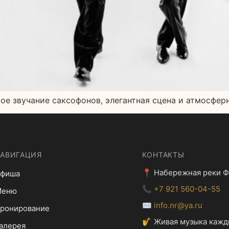
вое звучание саксофонов, элегантная сцена и атмосфер
АВИГАЦИЯ
КОНТАКТЫ
📍 Набережная реки Ф
фиша
📞
+7 921 560-04-55
Меню
✉️
info.nr@ya.ru
ронирование
🎷 Живая музыка кажд
алерея