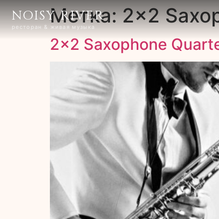
Метка:
2×2 Saxop
NOISY RIVER
ресторан & живая музыка
2×2 Saxophone Quart