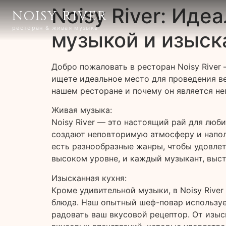
Noisy River: Ид
NOISY RIVER
ресторан & живая музыка
музыкой и изыс
Добро пожаловать в ресторан Noisy River
ищете идеальное место для проведения ве
нашем ресторане и почему он является н
Живая музыка:
Noisy River — это настоящий рай для люб
создают неповторимую атмосферу и наполн
есть разнообразные жанры, чтобы удовлет
высоком уровне, и каждый музыкант, выст
Изысканная кухня:
Кроме удивительной музыки, в Noisy Rive
блюда. Наш опытный шеф-повар используе
радовать ваш вкусовой рецептор. От изыс