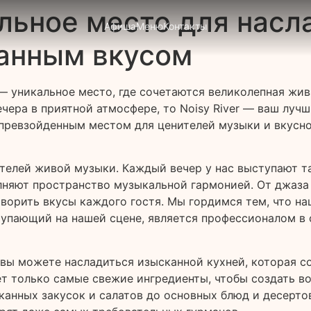
еальное место для нас
Афиша
Меню
Контакты
канным вкусом
 — уникальное место, где сочетаются великолепная жив
чера в приятной атмосфере, то Noisy River — ваш луч
епревзойденным местом для ценителей музыки и вкусно
ителей живой музыки. Каждый вечер у нас выступают т
яют пространство музыкальной гармонией. От джаза и 
ворить вкусы каждого гостя. Мы гордимся тем, что на
упающий на нашей сцене, является профессионалом в 
r вы можете насладиться изысканной кухней, которая с
т только самые свежие ингредиенты, чтобы создать во
канных закусок и салатов до основных блюд и десерто