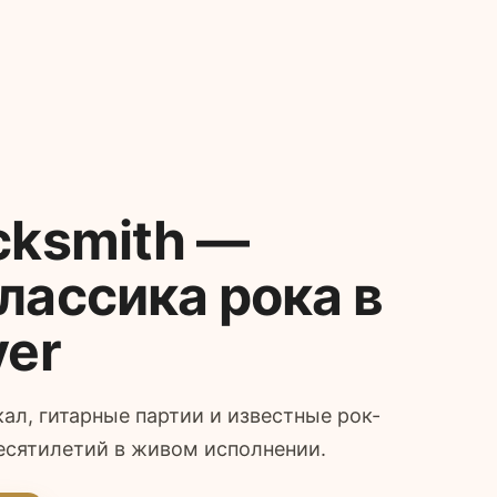
acksmith —
лассика рока в
ver
ал, гитарные партии и известные рок-
есятилетий в живом исполнении.