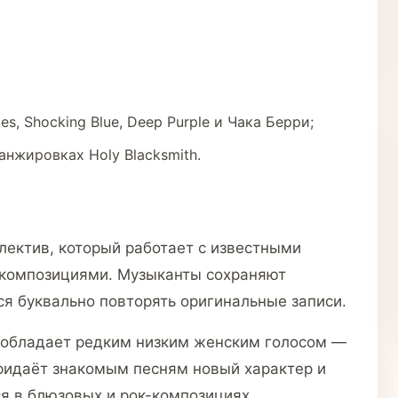
s, Shocking Blue, Deep Purple и Чака Берри;
анжировках Holy Blacksmith.
ллектив, который работает с известными
-композициями. Музыканты сохраняют
ся буквально повторять оригинальные записи.
 обладает редким низким женским голосом —
придаёт знакомым песням новый характер и
я в блюзовых и рок-композициях.