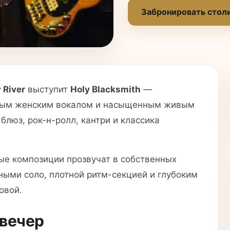
Забронировать стол
 River
выступит
Holy Blacksmith
—
ьным женским вокалом и насыщенным живым
блюз, рок-н-ролл, кантри и классика
ные композиции прозвучат в собственных
ными соло, плотной ритм-секцией и глубоким
овой.
 вечер